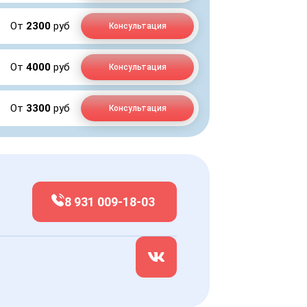
От
2300
руб
Консультация
От
4000
руб
Консультация
От
3300
руб
Консультация
8 931 009-18-03