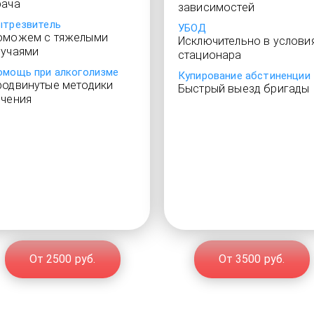
рача
зависимостей
ытрезвитель
УБОД
оможем с тяжелыми
Исключительно в услови
лучаями
стационара
омощь при алкоголизме
Купирование абстиненции
родвинутые методики
Быстрый выезд бригады
ечения
От 2500 руб.
От 3500 руб.