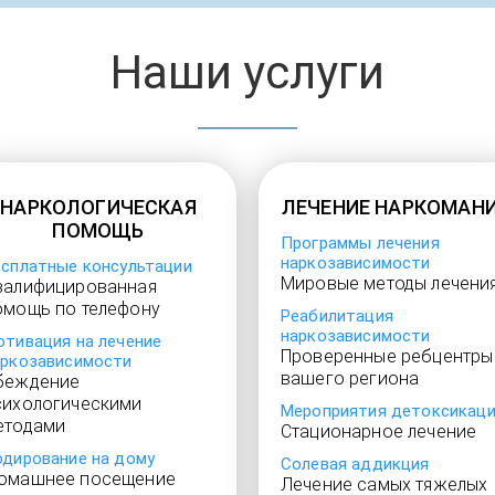
Наши услуги
НАРКОЛОГИЧЕСКАЯ
ЛЕЧЕНИЕ НАРКОМАН
ПОМОЩЬ
Программы лечения
наркозависимости
есплатные консультации
Мировые методы лечени
валифицированная
омощь по телефону
Реабилитация
наркозависимости
отивация на лечение
Проверенные ребцентры
аркозависимости
вашего региона
беждение
сихологическими
Мероприятия детоксикац
етодами
Стационарное лечение
одирование на дому
Солевая аддикция
омашнее посещение
Лечение самых тяжелых