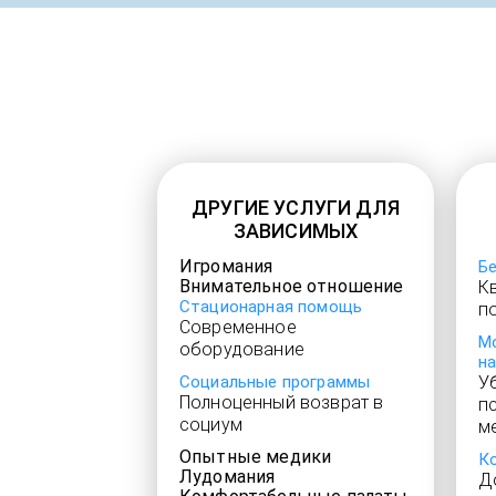
ДРУГИЕ УСЛУГИ ДЛЯ
ЗАВИСИМЫХ
Игромания
Б
Внимательное отношение
К
Стационарная помощь
п
Современное
М
оборудование
н
Социальные программы
У
Полноценный возврат в
п
социум
м
Опытные медики
К
Лудомания
Д