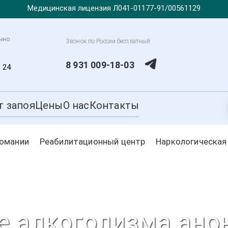
Медицинская лицензия Л041-01177-91/00561129
очно
Звонок по России бесплатный
8 931 009-18-03
, 24
т запоя
Цены
О нас
Контакты
комании
Реабилитационный центр
Наркологическая
е алкоголизма ано