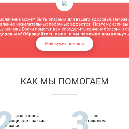
молечение может быть опасным для вашего здоровья. Неправ
явлению нежелательных побочных эффектов. Поэтому, если вы
у клинику. Врачи помогут вам определить причину болезни и 
доровьем! Обращайтесь к нам, и мы поможем вам вернуть
Мне нужна помощь
КАК МЫ ПОМОГАЕМ
2
3