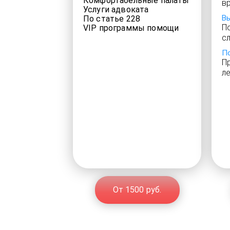
Комфортабельные палаты
в
Услуги адвоката
В
По статье 228
П
VIP программы помощи
с
П
П
л
От 1500 руб.