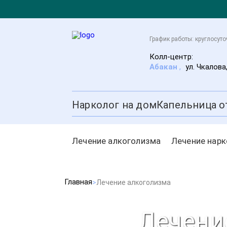
График работы: круглосут
Колл-центр:
Абакан
,
ул. Чкалова
Нарколог на дом
Капельница о
Лечение алкоголизма
Лечение нар
Главная
Лечение алкоголизма
Лечени