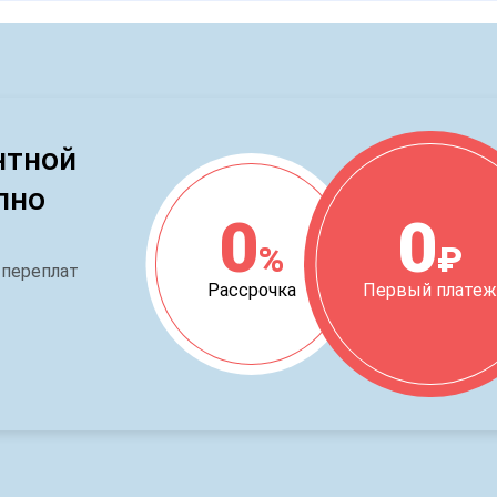
нтной
пно
0
0
%
₽
 переплат
Рассрочка
Первый плате