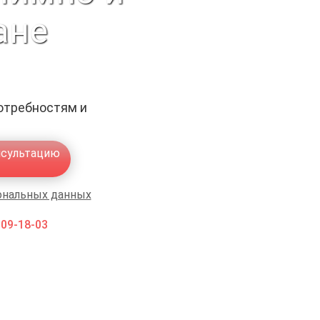
ане
отребностям и
нсультацию
ональных данных
009-18-03