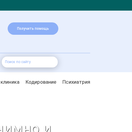
Получить помощь
 клиника
Кодирование
Психиатрия
нимно и