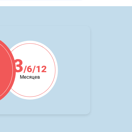
3
/6/12
ж
Месяцев