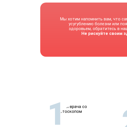
Мы хотим напомнить вам, что са
усугублению болезни или по
здоровьем, обратитесь в наш
Не рискуйте своим з
1