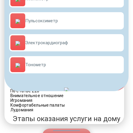
Пульсоксиметр
ДРУГИЕ УСЛУГИ ДЛЯ ЗАВИСИМЫХ
Электрокардиограф
Социальные программы
Полноценный возврат в социум
Опытные медики
Тонометр
Услуги адвоката
Стационарная помощь
Палаты различного комфорта
VIP программы помощи
По статье 228
Внимательное отношение
Игромания
Комфортабельные палаты
Лудомания
Этапы оказания услуги на дому