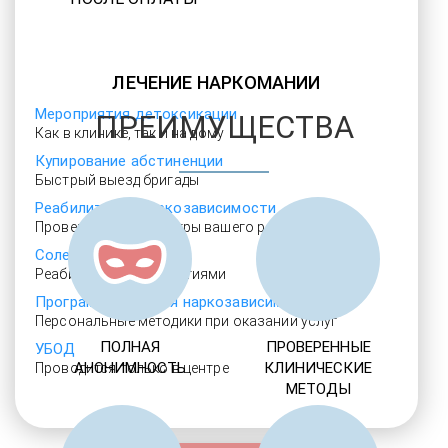
ЛЕЧЕНИЕ НАРКОМАНИИ
Мероприятия детоксикации
ПРЕИМУЩЕСТВА
Как в клинике, так и на дому
Купирование абстиненции
Быстрый выезд бригады
Реабилитация наркозависимости
Проверенные ребцентры вашего региона
Солевая аддикция
Реабилитация с гарантиями
Программы лечения наркозависимости
Персональные методики при оказании услуг
ПОЛНАЯ
ПРОВЕРЕННЫЕ
УБОД
АНОНИМНОСТЬ
КЛИНИЧЕСКИЕ
Проводится только в центре
МЕТОДЫ