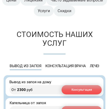
Цены
Лицензии
Часто задаваемые вопросы
Услуги
Скидки
СТОИМОСТЬ НАШИХ
УСЛУГ
ВЫВОД ИЗ ЗАПОЯ
КОНСУЛЬТАЦИЯ ВРАЧА
ЛЕЧЕНИЕ 
Вывод из запоя на дому
От
2300
руб
Консультация
Капельница от запоя