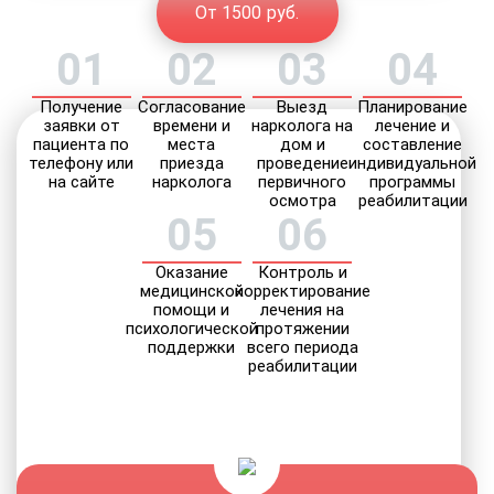
От 1500 руб.
01
02
03
04
Получение
Согласование
Выезд
Планирование
заявки от
времени и
нарколога на
лечение и
пациента по
места
дом и
составление
телефону или
приезда
проведение
индивидуальной
на сайте
нарколога
первичного
программы
осмотра
реабилитации
05
06
Оказание
Контроль и
медицинской
корректирование
помощи и
лечения на
психологической
протяжении
поддержки
всего периода
реабилитации