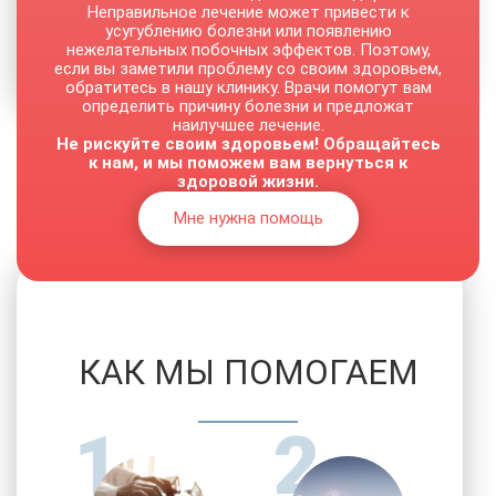
Неправильное лечение может привести к
Вытрезвитель
усугублению болезни или появлению
Детокс в стационаре
нежелательных побочных эффектов. Поэтому,
если вы заметили проблему со своим здоровьем,
обратитесь в нашу клинику. Врачи помогут вам
определить причину болезни и предложат
наилучшее лечение.
Не рискуйте своим здоровьем! Обращайтесь
От 2500 руб.
к нам, и мы поможем вам вернуться к
здоровой жизни.
Мне нужна помощь
КАК МЫ ПОМОГАЕМ
1
2