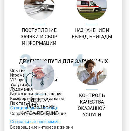
ПОСТУПЛЕНИЕ
НАЗНАЧЕНИЕ И
ЗАЯВКИ И СБОР
ВЫЕЗД БРИГАДЫ
ИНФОРМАЦИИ
3
4
ДРУГИЕ УСЛУГИ ДЛЯ ЗАВИСИМЫХ
Опытные медики
Игромания
VIP программы помощи
Услуги адвоката
Лудомания
Внимательное отношение
КОНТРОЛЬ
Комфортабельные палаты
ОПЛАТА И
КАЧЕСТВА
По статье 228
ПРОВЕДЕНИЕ
Стационарная помощь
ОКАЗАННОЙ
КУРСА ЛЕЧЕНИЕ
Современное оборудование
УСЛУГИ
Социальные программы
Возвращение интереса к жизни