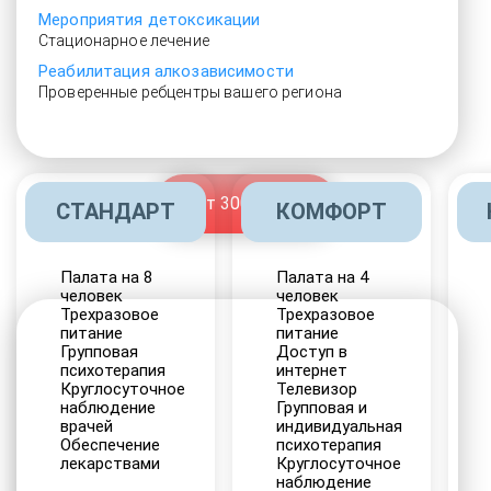
Мероприятия детоксикации
Стационарное лечение
Реабилитация алкозависимости
Проверенные ребцентры вашего региона
От 3000 руб.
СТАНДАРТ
КОМФОРТ
Палата на 8
Палата на 4
человек
человек
Трехразовое
Трехразовое
питание
питание
Групповая
Доступ в
психотерапия
интернет
Круглосуточное
Телевизор
наблюдение
Групповая и
врачей
индивидуальная
Обеспечение
психотерапия
лекарствами
Круглосуточное
наблюдение