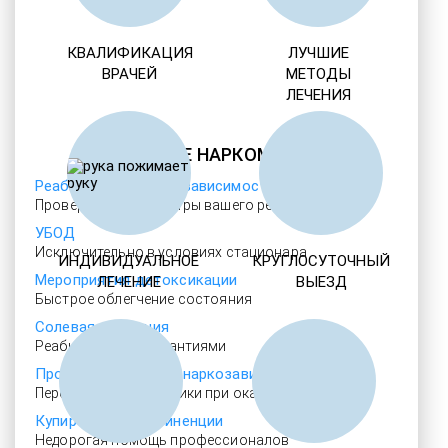
КВАЛИФИКАЦИЯ
ЛУЧШИЕ
ВРАЧЕЙ
МЕТОДЫ
ЛЕЧЕНИЯ
ЛЕЧЕНИЕ НАРКОМАНИИ
Реабилитация наркозависимости
Проверенные ребцентры вашего региона
УБОД
Исключительно в условиях стационара
ИНДИВИДУАЛЬНОЕ
КРУГЛОСУТОЧНЫЙ
Мероприятия детоксикации
ЛЕЧЕНИЕ
ВЫЕЗД
Быстрое облегчение состояния
Солевая аддикция
Реабилитация с гарантиями
Программы лечения наркозависимости
Персональные методики при оказании услуг
Купирование абстиненции
Недорогая помощь профессионалов