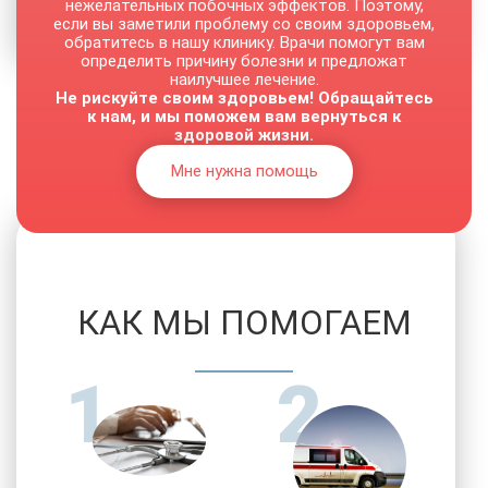
Персональные методики при оказании услуг
нежелательных побочных эффектов. Поэтому,
если вы заметили проблему со своим здоровьем,
обратитесь в нашу клинику. Врачи помогут вам
определить причину болезни и предложат
наилучшее лечение.
Не рискуйте своим здоровьем! Обращайтесь
От 3000 руб.
к нам, и мы поможем вам вернуться к
здоровой жизни.
Мне нужна помощь
КАК МЫ ПОМОГАЕМ
1
2