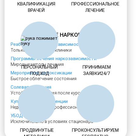
КВАЛИФИКАЦИЯ
ПРОФЕССИОНАЛЬНОЕ
ВРАЧЕЙ
ЛЕЧЕНИЕ
ЛЕЧЕНИЕ НАРКОМАНИИ
Реабилитация наркозависимости
Только проверенные клиники
Программы лечения наркозависимости
Мировые методы лечения
ПЕРСОНАЛЬНЫЙ
ПРИНИМАЕМ
Мероприятия детоксикации
ПОДХОД
ЗАЯВКИ24/7
Быстрое облегчение состояния
Солевая аддикция
Устойчивая ремиссия после курса
Купирование абстиненции
Недорогая помощь профессионалов
УБОД
Исключительно в условиях стационара
ПРОДВИНУТЫЕ
ПРОКОНСУЛЬТИРУЕМ