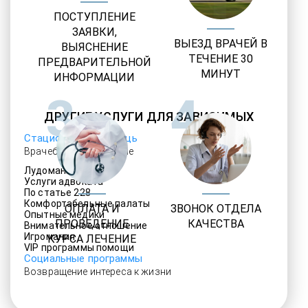
ПОСТУПЛЕНИЕ
ЗАЯВКИ,
ВЫЕЗД ВРАЧЕЙ В
ВЫЯСНЕНИЕ
ТЕЧЕНИЕ 30
ПРЕДВАРИТЕЛЬНОЙ
МИНУТ
ИНФОРМАЦИИ
3
4
ДРУГИЕ УСЛУГИ ДЛЯ ЗАВИСИМЫХ
Стационарная помощь
Врачебное наблюдение
Лудомания
Услуги адвоката
По статье 228
Комфортабельные палаты
ОПЛАТА И
ЗВОНОК ОТДЕЛА
Опытные медики
ПРОВЕДЕНИЕ
КАЧЕСТВА
Внимательное отношение
Игромания
КУРСА ЛЕЧЕНИЕ
VIP программы помощи
Социальные программы
Возвращение интереса к жизни